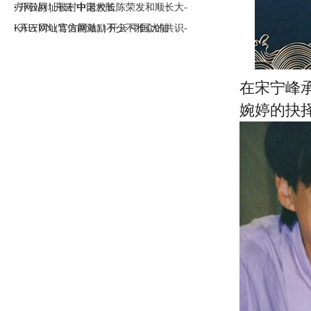
方网站) | 开云 中国大陆
开云网址被村中老校长陈荣发和顺长大-
•
KAIYUN (官方网站) | 开云 中国大陆
开云网址笃信能激励不少不雅众的共识-
•
KAIYUN (官方网站) | 开云 中国大陆
在宋宁峰
婉婷的抉