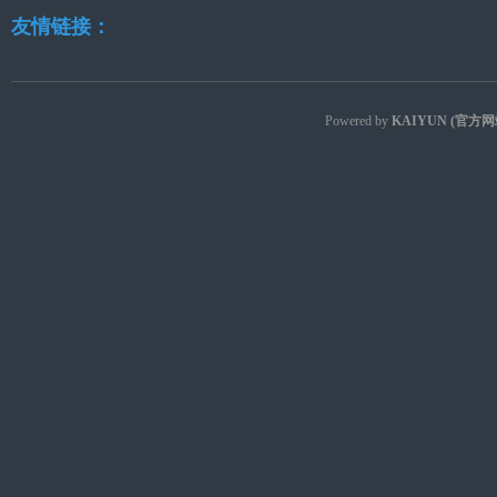
友情链接：
Powered by
KAIYUN (官方网