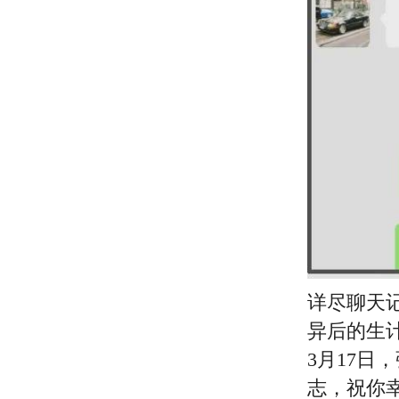
详尽聊天
异后的生
3月17日
志，祝你