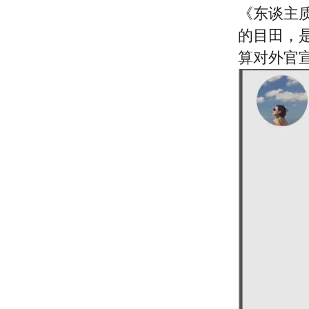
《东谈主
的目田，
算对外官