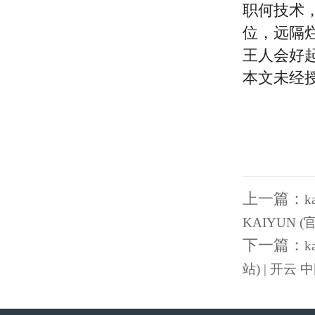
职何技术
位，远隔
王人会好
本文未经
上一篇：
KAIYUN 
下一篇：
站) | 开云