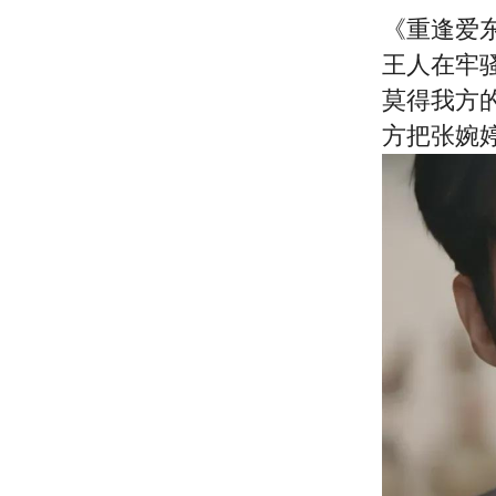
《重逢爱
王人在牢
莫得我方
方把张婉