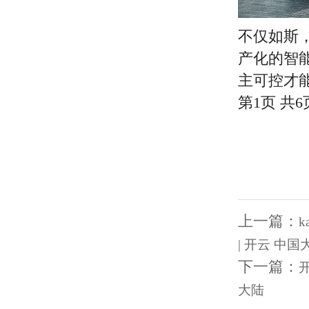
不仅如斯
产化的智
主可控才
第1页 共6
上一篇：
k
| 开云 中国
下一篇：
开
大陆