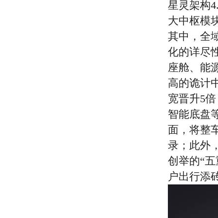
星灵架构4
大中枢模
其中，全
化的详尽
座舱、能
高的诡计
宽晋升5
智能底盘
面，将整车
录；此外，
创举的“
户出行添