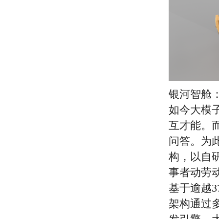
银河智舱：
如今大模
互才能。
问答。为此，
构，以自
事者动劳
基于逾越37
架构通过