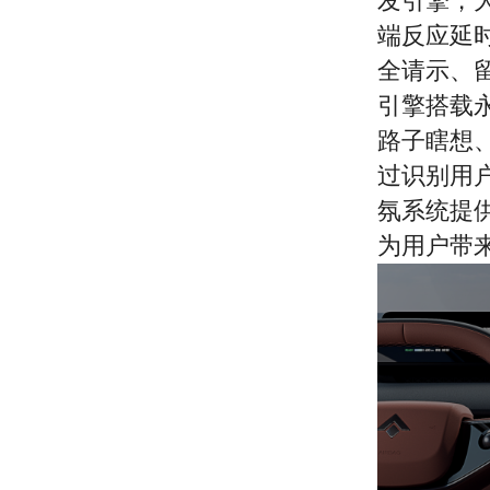
发引擎，
端反应延时
全请示、
引擎搭载
路子瞎想
过识别用
氛系统提供
为用户带