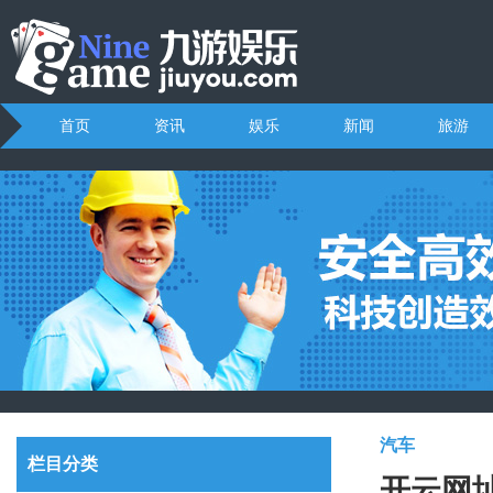
首页
资讯
娱乐
新闻
旅游
汽车
栏目分类
开云网