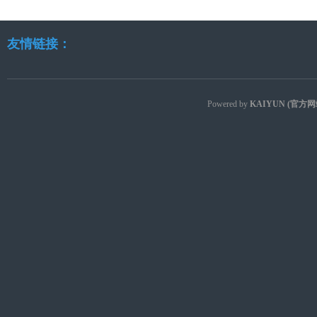
友情链接：
Powered by
KAIYUN (官方网